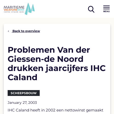
Skip
to
open
content
Menu
search
Back to overview
Problemen Van der
Giessen-de Noord
drukken jaarcijfers IHC
Caland
SCHEEPSBOUW
January 27, 2003
IHC Caland heeft in 2002 een nettowinst gemaakt