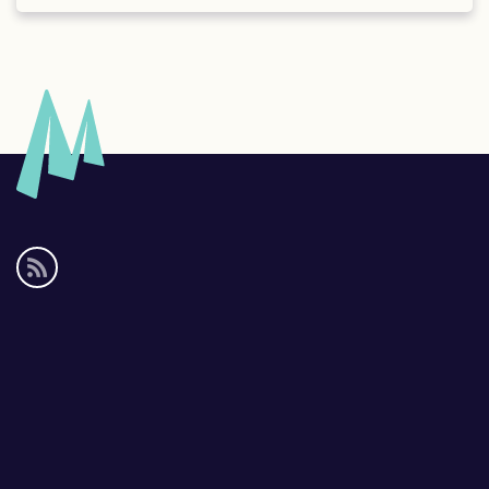
Social
media
links
Footer
links