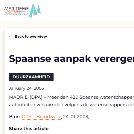
Skip
to
content
Back to overview
Spaanse aanpak vererge
DUURZAAMHEID
January 24, 2003
MADRID (DPA) – Meer dan 420 Spaanse wetenschappers h
autoriteiten verzuimden volgens de wetenschappers des
Bron:
DPA – Brandweer
, 24-01-2003;
Share this article