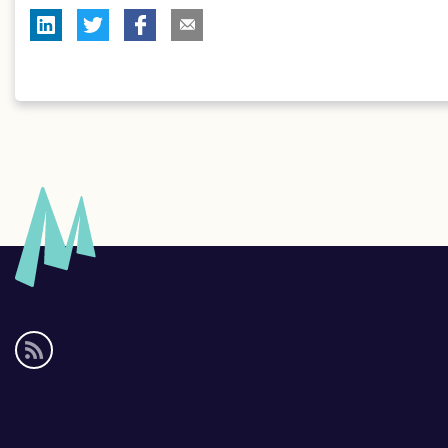
Social
media
links
Footer