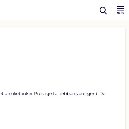
open
Menu
search
de olietanker Prestige te hebben verergerd. De