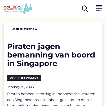
Skip
to
open
content
Menu
search
Back to overview
Piraten jagen
bemanning van boord
in Singapore
ZEESCHEEPVAART
January 15, 2003
Piraten hebben zaterdag in Indonesische wateren
een Singaporaanse sleepboot gekaapt en de zes
bemanningsleden gedwongen van boord te