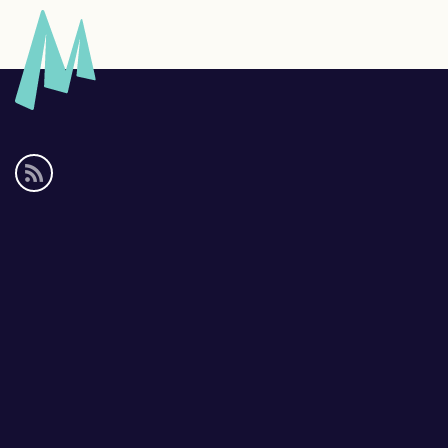
Social
media
links
Footer
links