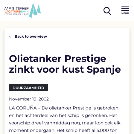
Skip
to
open
content
Menu
search
Back to overview
Olietanker Prestige
zinkt voor kust Spanje
DUURZAAMHEID
November 19, 2002
LA CORUÑA – De olietanker Prestige is gebroken
en het achterdeel van het schip is gezonken. Het
voorschip dreef vanmiddag nog, maar kon ook elk
moment ondergaan. Het schip heeft al 5.000 ton